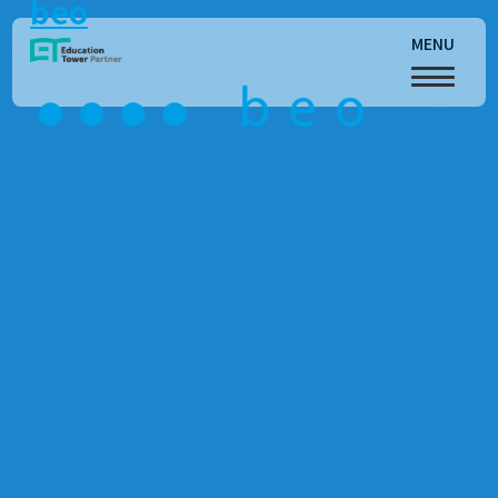
beo
MENU