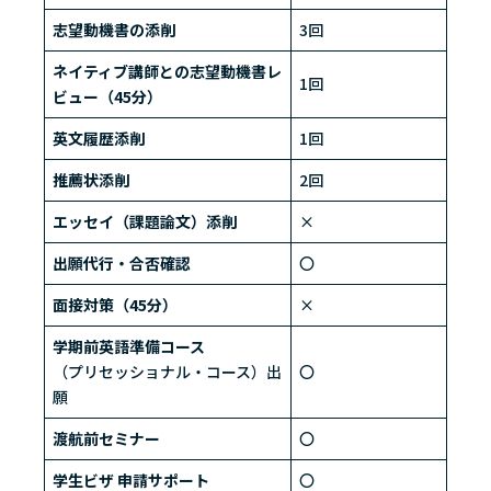
志望動機書の添削
3回
ネイティブ講師との志望動機書レ
1回
ビュー（45分）
英文履歴添削
1回
推薦状添削
2回
エッセイ（課題論文）添削
×
出願代行・合否確認
〇
面接対策（45分）
×
学期前英語準備コース
（プリセッショナル・コース）出
〇
願
渡航前セミナー
〇
学生ビザ 申請サポート
〇