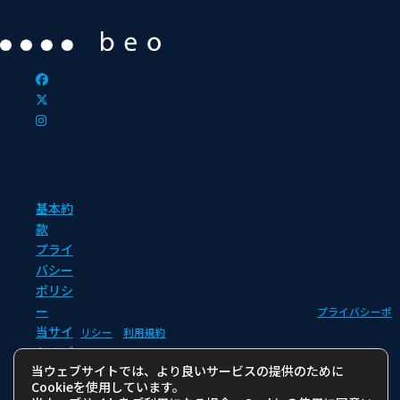
基本約
款
プライ
バシー
ポリシ
© 2000 - 2026 BEO Co.,Ltd All rights reserved.
このサイトは
ー
reCAPTCHAによって保護されており、Googleの
プライバシーポ
当サイ
リシー
と
利用規約
が適用されます。
トのご
当ウェブサイトでは、より良いサービスの提供のために
利用に
Cookieを使用しています。
あたっ