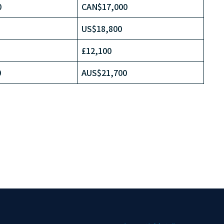
0
CAN$17,000
US$18,800
£12,100
0
AUS$21,700