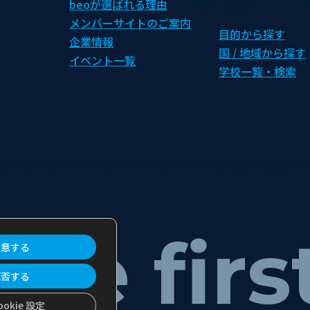
beoが選ばれる理由
留学先を探す
メンバーサイトのご案内
目的から探す
企業情報
国 / 地域から探す
イベント一覧
学校一覧・検索
,Ltd All rights reserved.
このサイトはreCAPTCHAによって保護されてお
the firs
同意する
拒否する
ookie 設定