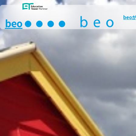
beo
beo