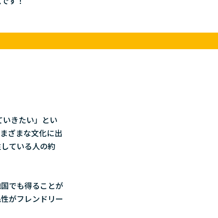
見です！
】
ていきたい」とい
さまざまな文化に出
住している人の約
他国でも得ることが
民性がフレンドリー