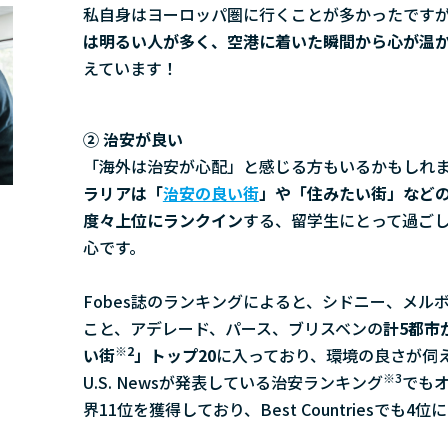
私自身はヨーロッパ圏に行くことが多かったです
は明るい人が多く、空港に着いた瞬間から心が温
えています！
② 治安が良い
「海外は治安が心配」と感じる方もいるかもしれ
ラリアは「
治安の良い街
」や「住みたい街」など
度々上位にランクイン
する、留学生にとって過ご
心です。
Fobes誌のランキングによると、シドニー、メル
こと、アデレード、パース、ブリスベンの
計5都市
※2
い街
」トップ20
に入っており、環境の良さが伺
※3
U.S. Newsが発表している治安ランキング
でも
界11位を獲得しており、Best Countriesでも4