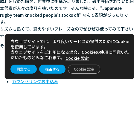
勝利を収めた瞬間、世界中に衝撃が走りました。過小評価されていた日
本代表が人々の度肝を抜いたのです。そんな時こそ、”Japanese
rugby team knocked people’s socks off” なんて表現がぴったりで
す。
リズムも良くて、覚えやすいフレーズなのでぜひぜひ使ってみて下さい
☆
当ウェブサイトでは、より良いサービスの提供のためにCookie
それではまた次回！ See you next time!
を使用しています。
当ウェブサイトをご利用になる場合、Cookieの使用に同意いた
だいたものとみなされます。
.
Cookie 設定
同意する
拒否する
Cookie 設定
資料請求
カウンセリングお申込み
メルマガ登録