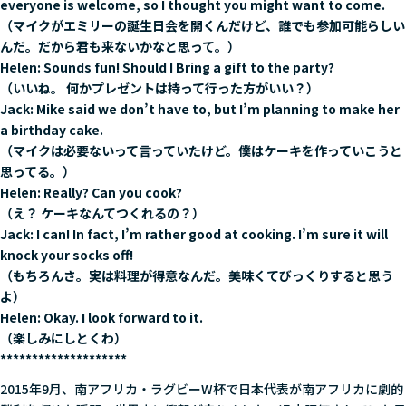
everyone is welcome, so I thought you might want to come.
（マイクがエミリーの誕生日会を開くんだけど、誰でも参加可能らしい
んだ。だから君も来ないかなと思って。）
Helen: Sounds fun! Should I Bring a gift to the party?
（いいね。 何かプレゼントは持って行った方がいい？）
Jack: Mike said we don’t have to, but I’m planning to make her
a birthday cake.
（マイクは必要ないって言っていたけど。僕はケーキを作っていこうと
思ってる。）
Helen: Really? Can you cook?
（え？ ケーキなんてつくれるの？）
Jack: I can! In fact, I’m rather good at cooking. I’m sure it will
knock your socks off
!
（もちろんさ。実は料理が得意なんだ。美味くてびっくりすると思う
よ）
Helen: Okay. I look forward to it.
（楽しみにしとくわ）
********************
2015年9月、南アフリカ・ラグビーW杯で日本代表が南アフリカに劇的