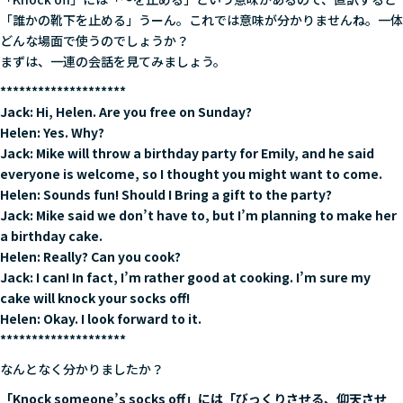
「誰かの靴下を止める」うーん。これでは意味が分かりませんね。一体
どんな場面で使うのでしょうか？
まずは、一連の会話を見てみましょう。
********************
Jack: Hi, Helen. Are you free on Sunday?
Helen: Yes. Why?
Jack: Mike will throw a birthday party for Emily, and he said
everyone is welcome, so I thought you might want to come.
Helen: Sounds fun! Should I Bring a gift to the party?
Jack: Mike said we don’t have to, but I’m planning to make her
a birthday cake.
Helen: Really? Can you cook?
Jack: I can! In fact, I’m rather good at cooking. I’m sure my
cake will
knock your socks off
!
Helen: Okay. I look forward to it.
********************
なんとなく分かりましたか？
「Knock someone’s socks off」には「びっくりさせる、仰天させ