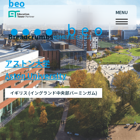
beo
MENU
Breadcrumbs
HOME
学校
イギリス
アストン大学
Aston University
イギリス (イングランド中央部バーミンガム)