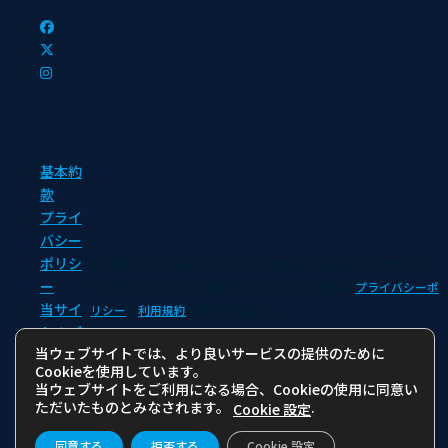
基本約
款
プライ
バシー
ポリシ
© 2000 - 2026 BEO Co.,Ltd All rights reserved.
このサイトは
ー
reCAPTCHAによって保護されており、Googleの
プライバシーポ
当サイ
リシー
と
利用規約
が適用されます。
トのご
当ウェブサイトでは、より良いサービスの提供のために
利用に
Cookieを使用しています。
あたっ
当ウェブサイトをご利用になる場合、Cookieの使用に同意い
て
ただいたものとみなされます。
.
Cookie 設定
同意する
拒否する
Cookie 設定