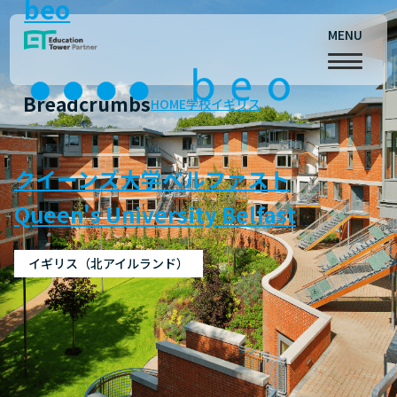
beo
MENU
Breadcrumbs
HOME
学校
イギリス
クイーンズ大学ベルファスト
Queen's University Belfast
イギリス（北アイルランド）