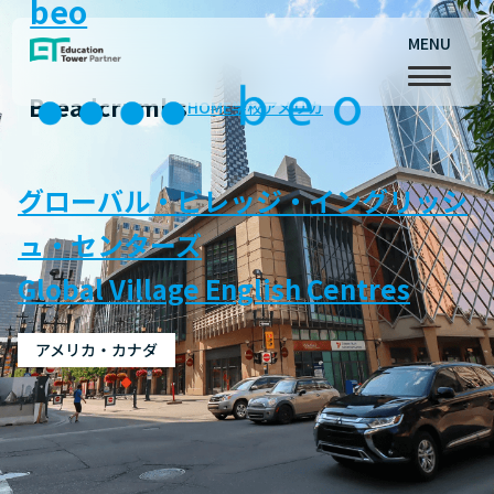
beo
MENU
Breadcrumbs
HOME
学校
アメリカ
グローバル・ビレッジ・イングリッシ
ュ・センターズ
Global Village English Centres
アメリカ・カナダ