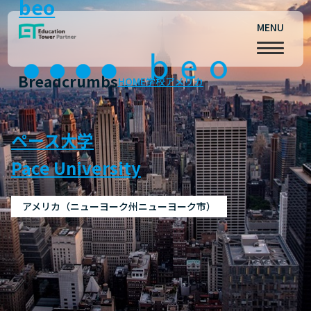
beo
MENU
Breadcrumbs
HOME
学校
アメリカ
ペース大学
Pace University
アメリカ（ニューヨーク州ニューヨーク市）