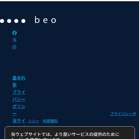
基本約
款
プライ
バシー
ポリシ
© 2000 - 2026 BEO Co.,Ltd All rights reserved.
このサイトは
ー
reCAPTCHAによって保護されており、Googleの
プライバシーポ
当サイ
リシー
と
利用規約
が適用されます。
トのご
当ウェブサイトでは、より良いサービスの提供のために
利用に