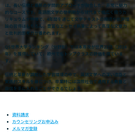
は、長い伝統と最新の学問的アプローチが融合した、非常に魅力
的なコースです。英語圏文学の黎明期から現代まで幅広く扱うカ
リキュラムが特徴で、4年間を通じて文学テキストの精読や批評理
論の習得はもちろん、豊富なエッセイ執筆によって高度な文章力
と批判的思考力が養われます。
QS世界大学ランキング（分野別）では本専攻が世界21位（2024
年）を獲得していて​、欧州でもトップクラスの評価を得ていま
す。
伝統と革新が調和した学習環境の中で、英語文学への深い造詣と
実践的スキルを身につけ、卒業時には国際社会で通用する教養と
自信を手に入れることができるでしょう。
資料請求
カウンセリングお申込み
メルマガ登録