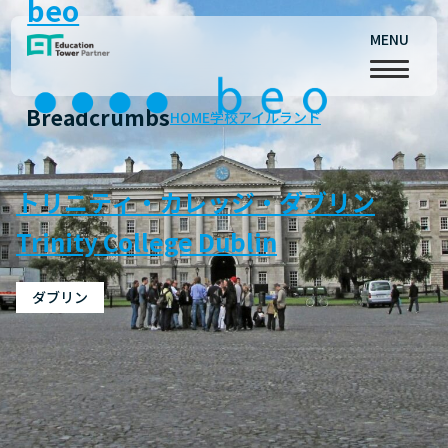
beo
MENU
Breadcrumbs
HOME
学校
アイルランド
トリニティ・カレッジ・ダブリン
Trinity College Dublin
ダブリン