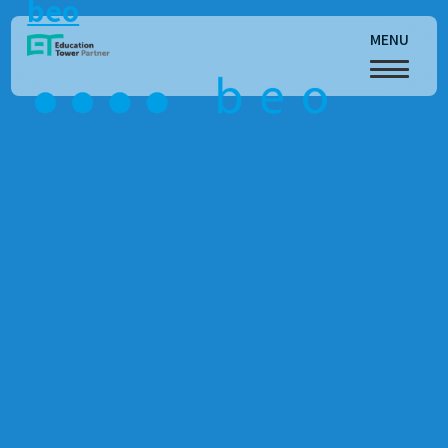
beo
MENU