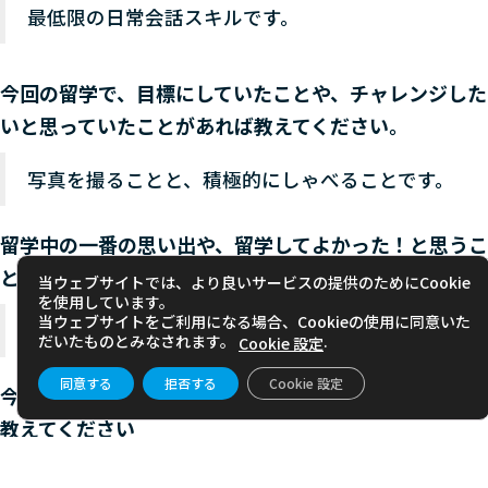
最低限の日常会話スキルです。
今回の留学で、目標にしていたことや、チャレンジした
いと思っていたことがあれば教えてください。
写真を撮ることと、積極的にしゃべることです。
留学中の一番の思い出や、留学してよかった！と思うこ
とがあれば具体的に教えてください
当ウェブサイトでは、より良いサービスの提供のためにCookie
を使用しています。
当ウェブサイトをご利用になる場合、Cookieの使用に同意いた
友達が出来る。世界が広がる。度胸がつく。
だいたものとみなされます。
.
Cookie 設定
同意する
拒否する
Cookie 設定
今後、留学経験を生かして行いたいことや、夢があれば
教えてください
積極的に周りの人と関係を作っていくことです。