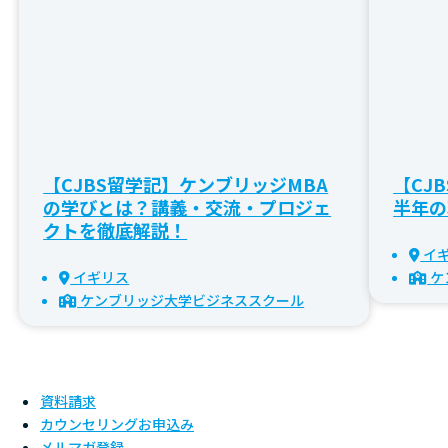
【CJBS留学記】ケンブリッジMBA
【CJ
の学びとは？講義・交流・プロジェ
半年の
クトを徹底解説！
イ
イギリス
ケ
ケンブリッジ大学ビジネススクール
資料請求
カウンセリングお申込み
メルマガ登録