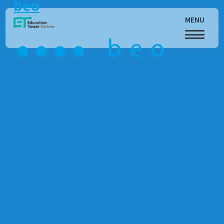
beo
MENU