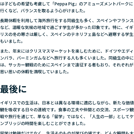
は子どもの希望も考慮して「Peppa Pig」のアミューズメントパークに
行くなど、バランスを取るよう心がけました。
長期休暇を利用して海外旅行をする同級生も多く、スペインやフランス
など、温暖な気候の地域で過ごす学生が多かった印象です。特に、イギ
リスの冬の寒さは厳しく、スペインのテネリフェ島などへ避寒する学生
もいました。
また、年末にはクリスマスマーケットを楽しむために、ドイツやエディ
ンバラ、バーミンガムなどへ旅行する人も多くいました。同級生の中に
は、サッカー観戦のためにスペインまで遠征する者もおり、それぞれが
思い思いの休暇を満喫していました。
最後に
イギリスでの生活は、日本とは異なる環境に適応しながら、新たな価値
観を吸収する日々の連続です。食事の工夫や仲間との交流、スポーツ観
戦や旅行を通じて、単なる「留学」ではなく、「人生の一部」としてケ
ンブリッジの時間を楽しむことができました。
留学は勉強だけでなく、生活そのものが学びの場です。どんな瞬間も大