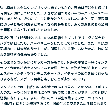
私は家族とともにケンブリッジに来ているため、週末は子どもと過ごす
時間を大切にしていました。大きな公園であるパーカーズ・ピースで一
緒に遊んだり、近くのプールに出かけたりしました。また、同じ保育園
に通う子どもの保護者と仲良くなる機会もあり、近くの遊具のある公園
を開拓するなどして楽しんでいました。
家族と過ごす時間以外では、MBAの同級生とプレミアリーグの試合を
パブで観戦したり、バーベキューをしたりしていました。また、MBAの
同期の中には大学のサッカー部に所属している学生もいたため、彼の試
合を観戦する機会もありました。
その試合をきっかけにサッカー熱が高まり、MBAの仲間と一緒にイング
ランド代表の試合をスタジアムで観戦したり、家族旅行の途中でマンチ
ェスター・シティやマンチェスター・ユナイテッドの試合を観に行った
りするなど、スポーツ観戦を楽しむことが多かったです。
スタジアムでは、普段のMBA生活ではあまり見ることのない、イギリス
人のスポーツに対する熱狂ぶりを間近で感じることができ、とても良い
経験になりました。また、欧州のMBA学生が集まるスポーツイベント
「MBAT」に向けた練習を通じて、同級生との交流を深める機会もあり