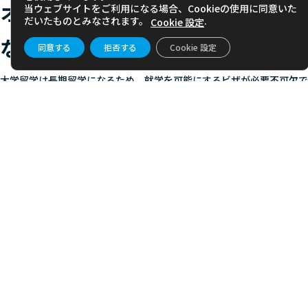
オーストラリア 大学留学に必要
当ウェブサイトをご利用になる場合、Cookieの使用に同意いた
だいたものとみなされます。
.
Cookie 設定
なビザの種類
同意する
拒否する
Cookie 設定
大学留学は長期留学になるため、就学を可能にするビザが必要不可欠で
す。
※ビザ詳細は予告なく変更されることがあります。最新情報は専門機関が公表して
いるサイトでお確かめください。
学生ビザ ： Subclass 500
長期の大学留学に必要なビザになります。
取得には大学学士課程のコースをフルタイム(週25時間以上)で受講する
ことが条件とされており、提示したコース期間中と、その後の帰国する
準備などの猶予として付与される1か月～2か月間は、オーストラリア
国内に滞在することができます。
また、学生ビザ取得と併せて就労許可（Work Permission）も付随し
てくるので、学期期間中は1週間につき20時間以内、長期休暇中は無制
限（フルタイム就労可）でアルバイトをすることも可能になります。