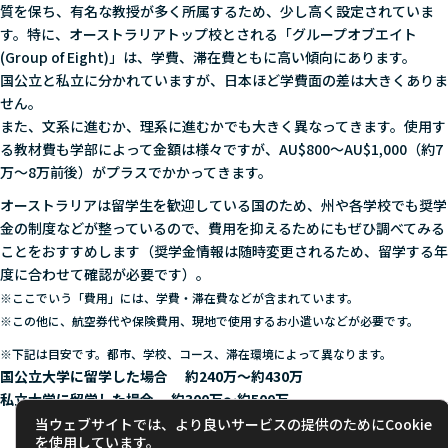
質を保ち、有名な教授が多く所属するため、少し高く設定されていま
す。特に、オーストラリアトップ校とされる「グループオブエイト
(Group of Eight)」は、学費、滞在費ともに高い傾向にあります。
国公立と私立に分かれていますが、日本ほど学費面の差は大きくありま
せん。
また、文系に進むか、理系に進むかでも大きく異なってきます。使用す
る教材費も学部によって金額は様々ですが、AU$800～AU$1,000（約7
万～8万前後）がプラスでかかってきます。
オーストラリアは留学生を歓迎している国のため、州や各学校でも奨学
金の制度などが整っているので、費用を抑えるためにもぜひ調べてみる
ことをおすすめします（奨学金情報は随時変更されるため、留学する年
度に合わせて確認が必要です）。
※ここでいう「費用」には、学費・滞在費などが含まれています。
※この他に、航空券代や保険費用、現地で使用するお小遣いなどが必要です。
※下記は目安です。都市、学校、コース、滞在環境によって異なります。
国公立大学に留学した場合 約240万～約430万
私立大学に留学した場合 約300万～約500万
当ウェブサイトでは、より良いサービスの提供のためにCookie
を使用しています。