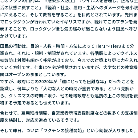
このプランの目的は、『感染拡大防止』『ウイルスを管理し、正常な生
活の状態に戻すこと』『経済・社会、雇用・生活へのダメージを最小限
に抑えること、そして教育を守ること』を目的とされています。先日ま
でロックダウンが行われていたイギリスですが、続けてこのプランを発
表することで、ロックダウン後も気の緩みが起こらないよう国民へ呼び
かけています。
国民の行動は、目的・人数・時間・方法によってTier1～Tier3まで分
類され、それに・規制・制限がされています。各階層によってウイルス
拡散防止対策も細かく指示が出ており、今までの対策より更に力を入れ
ていく方針です。仕事は在宅が推奨されていますが、大学などの教育機
関はオープンのままとしています。
ですが、政府はこの2020年が「誰にとっても困難な年」だったことを
認識し、例年よりも「大切な人との時間が重要である」という見解か
ら、クリスマスの時期に限り、他の地域政府とも連携の上この制限を緩
和する予定であるとも伝えています。
合わせて、雇用維持制度、自営業者所得支援制度などの数多くの支援制
度を検討し、対応を進めているそうです。
そして昨日、ついに「ワクチンの接種開始」という朗報が入りました。