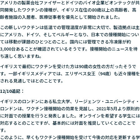
アメリカの製薬会社ファイザーとドイツのバイオ企業ビオンテックが共
同開発したワクチンの接種が、イギリス在住の80歳以上の高齢者、高
齢者施設の入居者、医療従事者を優先として開始されました。
この新しいワクチンは低温での管理温度が非常に大切で、製造拠点は主
にアメリカ、ドイツ、そしてベルギーとなり、日本での接種開始につい
ては移動が課題のひとつとのこと。国内には管理できる冷凍庫が約
3,000台あることが確認されているそうです。接種開始のニュースを待
ち遠しく思いますね。
イギリスで最初にワクチンを受けた方は90歳の女性の方だったそうで
す。一部イギリスメディアでは、エリザベス女王（94歳）も近々接種を
される見通しではとのことです。
12/10追記：
イギリスのロンドンにある私立大学、リージェンツ・ユニバーシティ・
ロンドンは、ワクチン接種開始の効果を見越し、2021年5月より原則的
に対面での授業を行うと発表しました。オンラインを希望する学生には
対応するとのことですが、基本的には対面を推奨していくとのことで
す。
このように、早くもワクチン接種開始を受けて今後の対応を更新する学