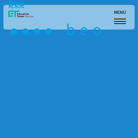
beo
MENU