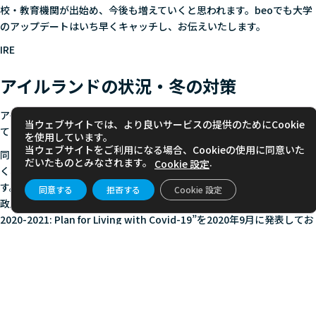
校・教育機関が出始め、今後も増えていくと思われます。beoでも大学
のアップデートはいち早くキャッチし、お伝えいたします。
IRE
アイルランドの状況・冬の対策
アイルランドでは、12/3までの期間限定で感染レベルを5として規制し
当ウェブサイトでは、より良いサービスの提供のためにCookie
ていましたが、予定していた通り以降はレベル3に緩和されました。
を使用しています。
当ウェブサイトをご利用になる場合、Cookieの使用に同意いた
同国はヨーロッパ圏内で人口に対する新規感染者数が2週間で最も低
だいたものとみなされます。
.
Cookie 設定
く、一定数の感染者はいるとのことですが重傷者は0.1%とのことで
す。
同意する
拒否する
Cookie 設定
政府はCovid-19に対する7か月間の長期対策”Resilience & Recovery
2020-2021: Plan for Living with Covid-19”を2020年9月に発表してお
り、国内の状況を見ながら対策を打っていく方針です。
また、イギリスと同じくクリスマスの期間を見越して、現状況が続くこ
とを前提として規制を緩和していく予定です。
アイルランド入国者（アイルランド人も含む）には、入国前に専用入国
フォームへの記入、”COVID Tracker”というアプリの導入を推奨してい