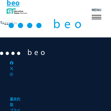
beo
MENU
Tagged in:
基本約
款
プライ