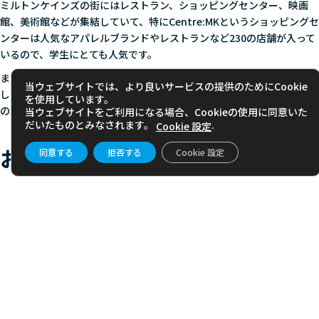
ミルトンケインズの街にはレストラン、ショッピングセンター、映画
館、美術館などが集結していて、特にCentre:MKというショッピングセ
ンターは人気なアパレルブランドやレストランなど230の店舗が入って
いるので、学生にとても人気です。
また、街には数件、日本食レストランもあるので、留学中に日本食が恋
当ウェブサイトでは、より良いサービスの提供のためにCookie
しくなったときも安心です。スポーツ好きな方は、Red BullのF1チーム
を使用しています。
の本拠地ツアーやMilton Keynes Dons FCの試合観戦もおすすめです。
当ウェブサイトをご利用になる場合、Cookieの使用に同意いた
だいたものとみなされます。
.
Cookie 設定
おわりに
同意する
拒否する
Cookie 設定
いかがでしたか？イギリスの田舎町で勉強に集中できる環境の中でも最
新の設備が完備された大学で充実した大学院生活を送りたい方はぜひ一
度クランフィールド大学を検討されてみてはいかがでしょうか。
beoはクランフィールド大学の日本出願窓口です。 コース選びから、出
願準備、出願代行、合格後の入学手続きまで、大学の窓口としてサポー
トを提供しています。留学準備のスケジュールや費用などについても、
留学カウンセラーがご案内しますので、お気軽にお問い合わせくださ
い。