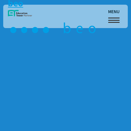
beo
MENU