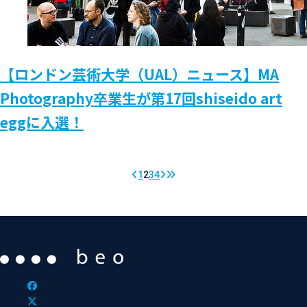
【ロンドン芸術大学（UAL）ニュース】MA
Photography卒業生が第17回shiseido art
eggに入選！
1
2
3
4